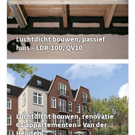
Luchtdicht bouwen, passief
huis – LDR-100, QV10
Luchtdicht bouwen, renovatie
61 appartementen – Van der
Heijden