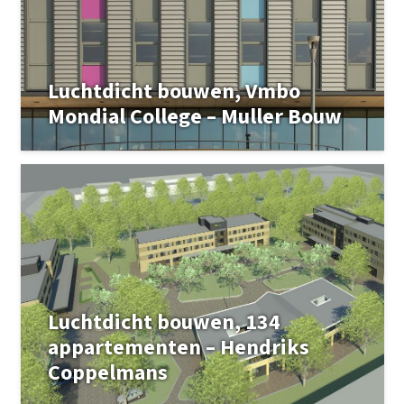
Luchtdicht bouwen, Vmbo
Mondial College – Muller Bouw
Luchtdicht bouwen, 134
appartementen – Hendriks
Coppelmans