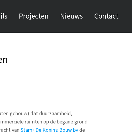
ils
Projecten
Nieuws
Contact
en
houten gebouw) dat duurzaamheid,
commerciële ruimten op de begane grond
racht van
Stam+De Koning Bouw bv
de