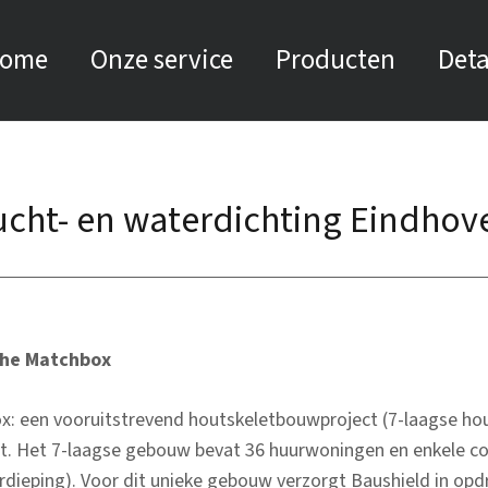
ome
Onze service
Producten
Deta
ucht- en waterdichting Eindhov
The Matchbox
box: een vooruitstrevend houtskeletbouwproject (7-laagse 
rt. Het 7-laagse gebouw bevat 36 huurwoningen en enkele 
rdieping). Voor dit unieke gebouw verzorgt Baushield in opd