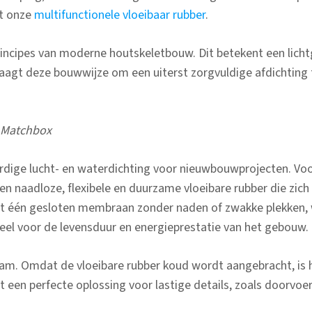
t onze
multifunctionele vloeibaar rubber
.
ncipes van moderne houtskeletbouw. Dit betekent een lich
raagt deze bouwwijze om een uiterst zorgvuldige afdichting t
e Matchbox
ardige lucht- en waterdichting voor nieuwbouwprojecten. Vo
en naadloze, flexibele en duurzame vloeibare rubber die zich 
 één gesloten membraan zonder naden of zwakke plekken, w
ieel voor de levensduur en energieprestatie van het gebouw.
zaam. Omdat de vloeibare rubber koud wordt aangebracht, is h
 een perfecte oplossing voor lastige details, zoals doorvo