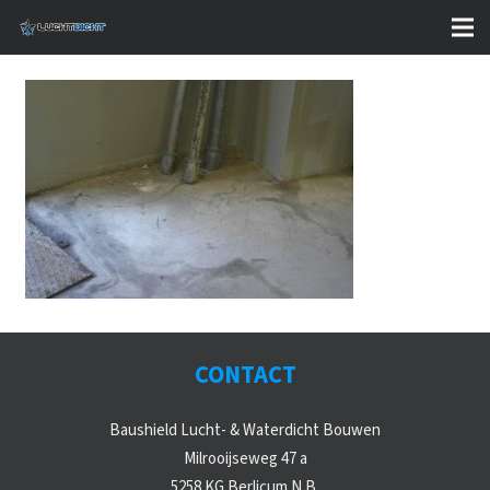
CONTACT
Baushield Lucht- & Waterdicht Bouwen
Milrooijseweg 47 a
5258 KG Berlicum N.B.