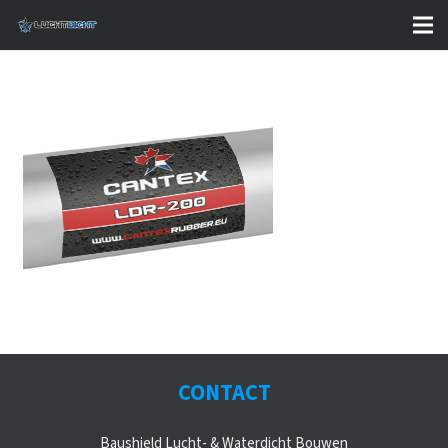
CONTACT
Baushield Lucht- & Waterdicht Bouwen