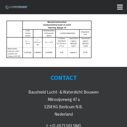
CONTACT
Baushield Lucht- & Waterdicht Bouwen
Milrooijseweg 47 a
5258 KG Berlicum N.B.
Nederland
t:
+31 (0)73 503 5843