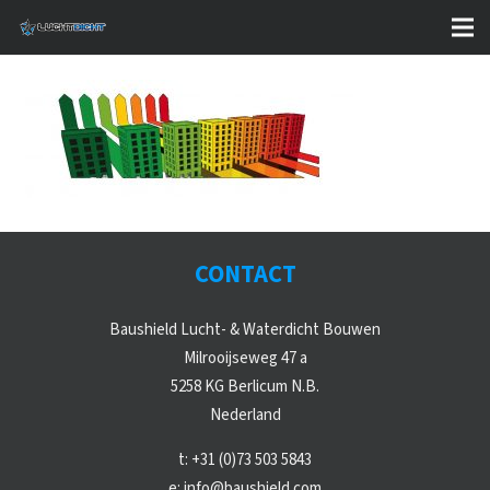
CONTACT
Baushield Lucht- & Waterdicht Bouwen
Milrooijseweg 47 a
5258 KG Berlicum N.B.
Nederland
t:
+31 (0)73 503 5843
e:
info@baushield.com